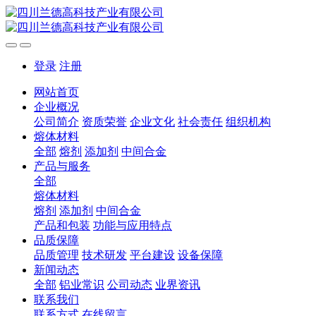
登录
注册
网站首页
企业概况
公司简介
资质荣誉
企业文化
社会责任
组织机构
熔体材料
全部
熔剂
添加剂
中间合金
产品与服务
全部
熔体材料
熔剂
添加剂
中间合金
产品和包装
功能与应用特点
品质保障
品质管理
技术研发
平台建设
设备保障
新闻动态
全部
铝业常识
公司动态
业界资讯
联系我们
联系方式
在线留言