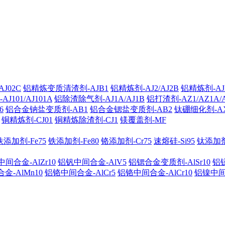
J02C
铝精炼变质清渣剂-AJB1
铝精炼剂-AJ2/AJ2B
铝精炼剂-AJ2
101/AJ101A
铝除渣除气剂-AJ1A/AJ1B
铝打渣剂-AZ1/AZ1A/
6
铝合金钠盐变质剂-AB1
铝合金锶盐变质剂-AB2
钛硼细化剂-A
铜精炼剂-CJ01
铜精炼除渣剂-CJ1
镁覆盖剂-MF
铁添加剂-Fe75
铁添加剂-Fe80
铬添加剂-Cr75
速熔硅-Si95
钛添加剂-
间合金-AlZr10
铝钒中间合金-AlV5
铝锶合金变质剂-AlSr10
铝锑
金-AlMn10
铝铬中间合金-AlCr5
铝铬中间合金-AlCr10
铝镍中间合