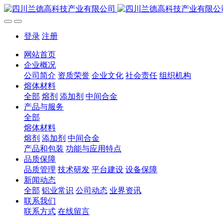
登录
注册
网站首页
企业概况
公司简介
资质荣誉
企业文化
社会责任
组织机构
熔体材料
全部
熔剂
添加剂
中间合金
产品与服务
全部
熔体材料
熔剂
添加剂
中间合金
产品和包装
功能与应用特点
品质保障
品质管理
技术研发
平台建设
设备保障
新闻动态
全部
铝业常识
公司动态
业界资讯
联系我们
联系方式
在线留言