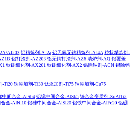
A/AJ203
铝精炼剂-AJ2a
铝无氟无钠精炼剂-AJ4A
粒状精炼剂-
AZ1B
铝打渣剂-AZ203
铝无钠打渣剂-AZ6
清炉剂-AQ
铝覆盖
X1
钛硼细化剂-AX201
钛硼细化剂-AX2
铝除钠剂-ACN
铝除钙
Ti20
钛添加剂-Ti30
钛添加剂-Ti75
铜添加剂-Cu75
中间合金-AlSb4
铝锑中间合金-AlSb5
锌合金变质剂-ZnAlTi2
金-AlNi10
铝硅中间合金-AlSi20
铝铁中间合金-AlFe20
铝硼