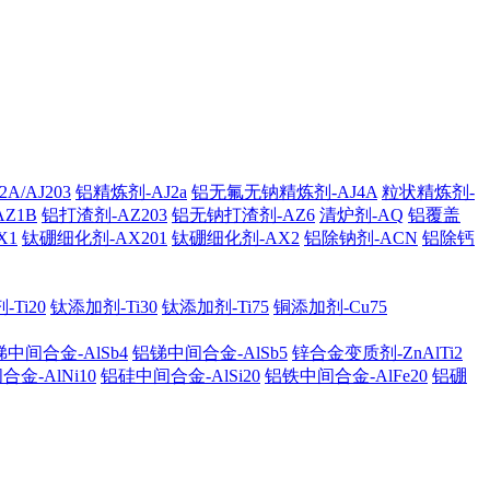
A/AJ203
铝精炼剂-AJ2a
铝无氟无钠精炼剂-AJ4A
粒状精炼剂-
AZ1B
铝打渣剂-AZ203
铝无钠打渣剂-AZ6
清炉剂-AQ
铝覆盖
X1
钛硼细化剂-AX201
钛硼细化剂-AX2
铝除钠剂-ACN
铝除钙
Ti20
钛添加剂-Ti30
钛添加剂-Ti75
铜添加剂-Cu75
中间合金-AlSb4
铝锑中间合金-AlSb5
锌合金变质剂-ZnAlTi2
金-AlNi10
铝硅中间合金-AlSi20
铝铁中间合金-AlFe20
铝硼