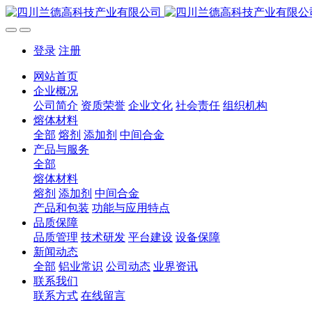
登录
注册
网站首页
企业概况
公司简介
资质荣誉
企业文化
社会责任
组织机构
熔体材料
全部
熔剂
添加剂
中间合金
产品与服务
全部
熔体材料
熔剂
添加剂
中间合金
产品和包装
功能与应用特点
品质保障
品质管理
技术研发
平台建设
设备保障
新闻动态
全部
铝业常识
公司动态
业界资讯
联系我们
联系方式
在线留言