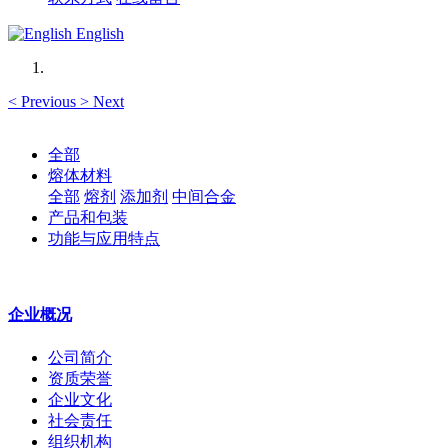
English
<
Previous
>
Next
全部
熔体材料
全部
熔剂
添加剂
中间合金
产品和包装
功能与应用特点
企业概况
公司简介
资质荣誉
企业文化
社会责任
组织机构