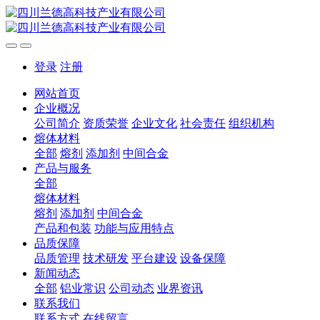
登录
注册
网站首页
企业概况
公司简介
资质荣誉
企业文化
社会责任
组织机构
熔体材料
全部
熔剂
添加剂
中间合金
产品与服务
全部
熔体材料
熔剂
添加剂
中间合金
产品和包装
功能与应用特点
品质保障
品质管理
技术研发
平台建设
设备保障
新闻动态
全部
铝业常识
公司动态
业界资讯
联系我们
联系方式
在线留言