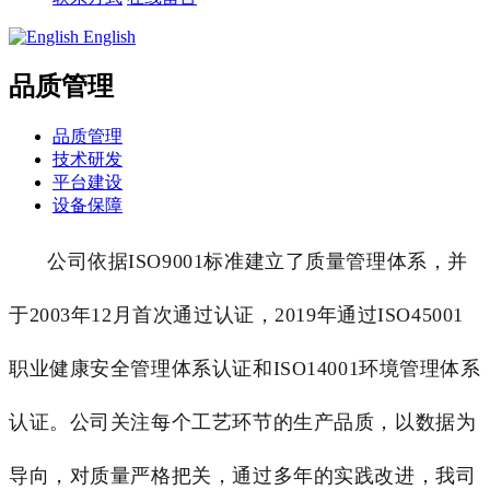
English
品质管理
品质管理
技术研发
平台建设
设备保障
公司依据
ISO9001
标准建立了质量管理体系
，并
于
2003
年
12
月
首次通过认证，
2019
年通过
ISO45001
职业健康安全管理体系认证和
ISO14001
环境管理体系
认证
。
公司关注每个工艺环节的生产品质，以数据为
导向，对质量严格把关
，
通过多年的实践改进，我司