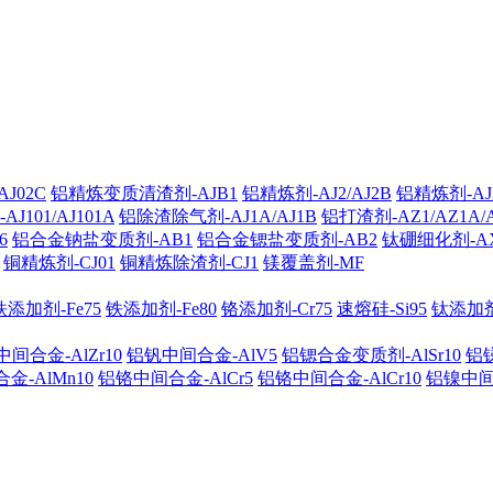
J02C
铝精炼变质清渣剂-AJB1
铝精炼剂-AJ2/AJ2B
铝精炼剂-AJ2
101/AJ101A
铝除渣除气剂-AJ1A/AJ1B
铝打渣剂-AZ1/AZ1A/
6
铝合金钠盐变质剂-AB1
铝合金锶盐变质剂-AB2
钛硼细化剂-A
铜精炼剂-CJ01
铜精炼除渣剂-CJ1
镁覆盖剂-MF
铁添加剂-Fe75
铁添加剂-Fe80
铬添加剂-Cr75
速熔硅-Si95
钛添加剂-
间合金-AlZr10
铝钒中间合金-AlV5
铝锶合金变质剂-AlSr10
铝锑
金-AlMn10
铝铬中间合金-AlCr5
铝铬中间合金-AlCr10
铝镍中间合