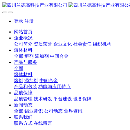
登录
注册
网站首页
企业概况
公司简介
资质荣誉
企业文化
社会责任
组织机构
熔体材料
全部
熔剂
添加剂
中间合金
产品与服务
全部
熔体材料
熔剂
添加剂
中间合金
产品和包装
功能与应用特点
品质保障
品质管理
技术研发
平台建设
设备保障
新闻动态
全部
铝业常识
公司动态
业界资讯
联系我们
联系方式
在线留言