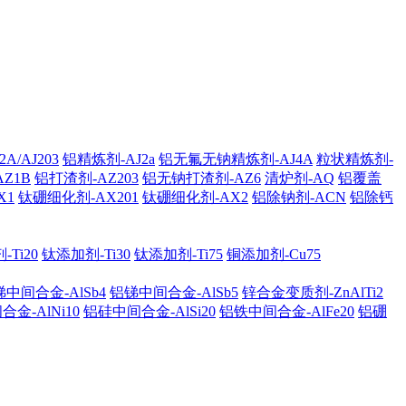
A/AJ203
铝精炼剂-AJ2a
铝无氟无钠精炼剂-AJ4A
粒状精炼剂-
AZ1B
铝打渣剂-AZ203
铝无钠打渣剂-AZ6
清炉剂-AQ
铝覆盖
X1
钛硼细化剂-AX201
钛硼细化剂-AX2
铝除钠剂-ACN
铝除钙
Ti20
钛添加剂-Ti30
钛添加剂-Ti75
铜添加剂-Cu75
中间合金-AlSb4
铝锑中间合金-AlSb5
锌合金变质剂-ZnAlTi2
金-AlNi10
铝硅中间合金-AlSi20
铝铁中间合金-AlFe20
铝硼