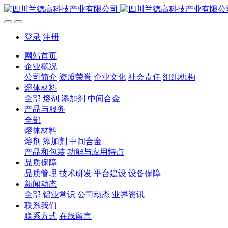
登录
注册
网站首页
企业概况
公司简介
资质荣誉
企业文化
社会责任
组织机构
熔体材料
全部
熔剂
添加剂
中间合金
产品与服务
全部
熔体材料
熔剂
添加剂
中间合金
产品和包装
功能与应用特点
品质保障
品质管理
技术研发
平台建设
设备保障
新闻动态
全部
铝业常识
公司动态
业界资讯
联系我们
联系方式
在线留言