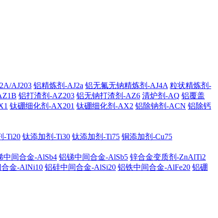
A/AJ203
铝精炼剂-AJ2a
铝无氟无钠精炼剂-AJ4A
粒状精炼剂-
AZ1B
铝打渣剂-AZ203
铝无钠打渣剂-AZ6
清炉剂-AQ
铝覆盖
X1
钛硼细化剂-AX201
钛硼细化剂-AX2
铝除钠剂-ACN
铝除钙
Ti20
钛添加剂-Ti30
钛添加剂-Ti75
铜添加剂-Cu75
中间合金-AlSb4
铝锑中间合金-AlSb5
锌合金变质剂-ZnAlTi2
金-AlNi10
铝硅中间合金-AlSi20
铝铁中间合金-AlFe20
铝硼