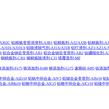
J02C
铝精炼变质清渣剂-AJB1
铝精炼剂-AJ2/AJ2B
铝精炼剂-AJ2
101/AJ101A
铝除渣除气剂-AJ1A/AJ1B
铝打渣剂-AZ1/AZ1A/
6
铝合金钠盐变质剂-AB1
铝合金锶盐变质剂-AB2
钛硼细化剂-A
铜精炼剂-CJ01
铜精炼除渣剂-CJ1
镁覆盖剂-MF
铁添加剂-Fe75
铁添加剂-Fe80
铬添加剂-Cr75
速熔硅-Si95
钛添加剂-
间合金-AlZr10
铝钒中间合金-AlV5
铝锶合金变质剂-AlSr10
铝锑
金-AlMn10
铝铬中间合金-AlCr5
铝铬中间合金-AlCr10
铝镍中间合