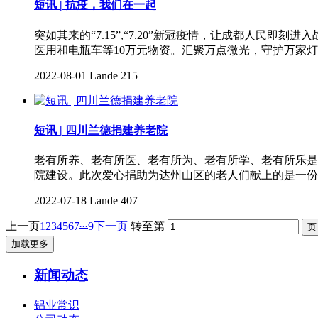
短讯 | 抗疫，我们在一起
突如其来的“7.15”,“7.20”新冠疫情，让成都人
医用和电瓶车等10万元物资。汇聚万点微光，守护万家
2022-08-01
Lande
215
短讯 | 四川兰德捐建养老院
老有所养、老有所医、老有所为、老有所学、老有所乐是
院建设。此次爱心捐助为达州山区的老人们献上的是一份
2022-07-18
Lande
407
...
上一页
1
2
3
4
5
6
7
9
下一页
转至第
加载更多
新闻动态
铝业常识