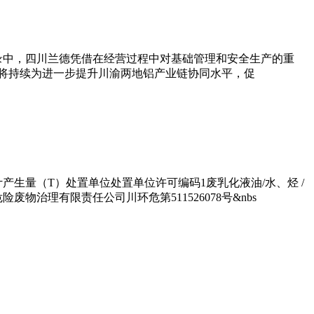
录中，四川兰德凭借在经营过程中对基础管理和安全生产的重
将持续为进一步提升川渝两地铝产业链协同水平，促
产生量（T）处置单位处置单位许可编码1废乳化液油/水、烃 /
华洁危险废物治理有限责任公司川环危第511526078号&nbs