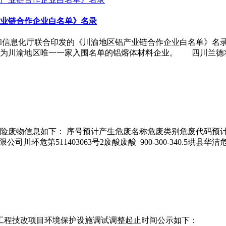
业链合作企业白名单》名录
济和信息化厅联合印发的《川渝地区铝产业链合作企业白名单》名
成为川渝地区唯一一家入围名单的铝熔体材料企业。 四川兰德
危险废物信息如下： 序号预计产生危废名称危废类别危废代码预计
限公司川环危第511403063号2废酸废酸 900-300-340.5珙县
程技改项目环境保护设施调试调整起止时间公示如下：