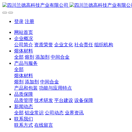
登录
注册
网站首页
企业概况
公司简介
资质荣誉
企业文化
社会责任
组织机构
熔体材料
全部
熔剂
添加剂
中间合金
产品与服务
全部
熔体材料
熔剂
添加剂
中间合金
产品和包装
功能与应用特点
品质保障
品质管理
技术研发
平台建设
设备保障
新闻动态
全部
铝业常识
公司动态
业界资讯
联系我们
联系方式
在线留言