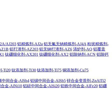
A/AJ203
铝精炼剂-AJ2a
铝无氟无钠精炼剂-AJ4A
粒状精炼剂-
AZ1B
铝打渣剂-AZ203
铝无钠打渣剂-AZ6
清炉剂-AQ
铝覆盖
X1
钛硼细化剂-AX201
钛硼细化剂-AX2
铝除钠剂-ACN
铝除钙
Ti20
钛添加剂-Ti30
钛添加剂-Ti75
铜添加剂-Cu75
中间合金-AlSb4
铝锑中间合金-AlSb5
锌合金变质剂-ZnAlTi2
金-AlNi10
铝硅中间合金-AlSi20
铝铁中间合金-AlFe20
铝硼