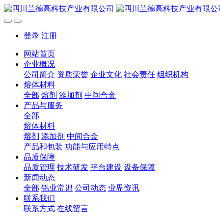
登录
注册
网站首页
企业概况
公司简介
资质荣誉
企业文化
社会责任
组织机构
熔体材料
全部
熔剂
添加剂
中间合金
产品与服务
全部
熔体材料
熔剂
添加剂
中间合金
产品和包装
功能与应用特点
品质保障
品质管理
技术研发
平台建设
设备保障
新闻动态
全部
铝业常识
公司动态
业界资讯
联系我们
联系方式
在线留言