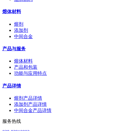
熔体材料
熔剂
添加剂
中间合金
产品与服务
熔体材料
产品和包装
功能与应用特点
产品详情
熔剂产品详情
添加剂产品详情
中间合金产品详情
服务热线