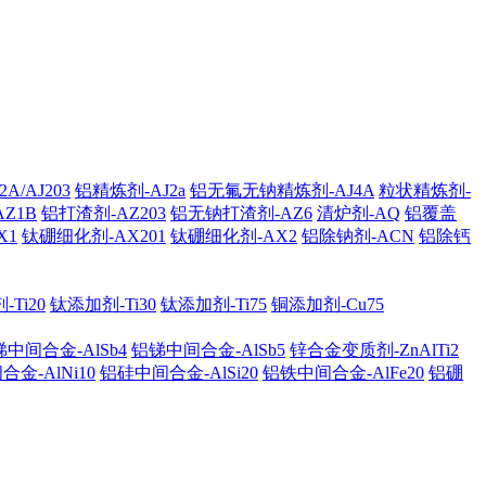
A/AJ203
铝精炼剂-AJ2a
铝无氟无钠精炼剂-AJ4A
粒状精炼剂-
AZ1B
铝打渣剂-AZ203
铝无钠打渣剂-AZ6
清炉剂-AQ
铝覆盖
X1
钛硼细化剂-AX201
钛硼细化剂-AX2
铝除钠剂-ACN
铝除钙
Ti20
钛添加剂-Ti30
钛添加剂-Ti75
铜添加剂-Cu75
中间合金-AlSb4
铝锑中间合金-AlSb5
锌合金变质剂-ZnAlTi2
金-AlNi10
铝硅中间合金-AlSi20
铝铁中间合金-AlFe20
铝硼