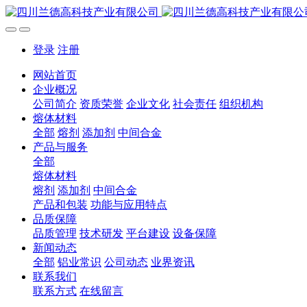
登录
注册
网站首页
企业概况
公司简介
资质荣誉
企业文化
社会责任
组织机构
熔体材料
全部
熔剂
添加剂
中间合金
产品与服务
全部
熔体材料
熔剂
添加剂
中间合金
产品和包装
功能与应用特点
品质保障
品质管理
技术研发
平台建设
设备保障
新闻动态
全部
铝业常识
公司动态
业界资讯
联系我们
联系方式
在线留言