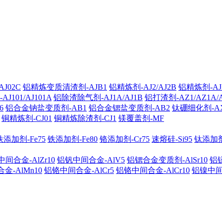
J02C
铝精炼变质清渣剂-AJB1
铝精炼剂-AJ2/AJ2B
铝精炼剂-AJ2
101/AJ101A
铝除渣除气剂-AJ1A/AJ1B
铝打渣剂-AZ1/AZ1A/
6
铝合金钠盐变质剂-AB1
铝合金锶盐变质剂-AB2
钛硼细化剂-A
铜精炼剂-CJ01
铜精炼除渣剂-CJ1
镁覆盖剂-MF
铁添加剂-Fe75
铁添加剂-Fe80
铬添加剂-Cr75
速熔硅-Si95
钛添加剂-
间合金-AlZr10
铝钒中间合金-AlV5
铝锶合金变质剂-AlSr10
铝锑
金-AlMn10
铝铬中间合金-AlCr5
铝铬中间合金-AlCr10
铝镍中间合