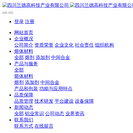
登录
注册
网站首页
企业概况
公司简介
资质荣誉
企业文化
社会责任
组织机构
熔体材料
全部
熔剂
添加剂
中间合金
产品与服务
全部
熔体材料
熔剂
添加剂
中间合金
产品和包装
功能与应用特点
品质保障
品质管理
技术研发
平台建设
设备保障
新闻动态
全部
铝业常识
公司动态
业界资讯
联系我们
联系方式
在线留言