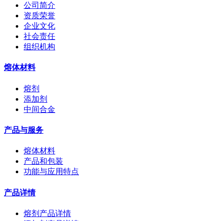
公司简介
资质荣誉
企业文化
社会责任
组织机构
熔体材料
熔剂
添加剂
中间合金
产品与服务
熔体材料
产品和包装
功能与应用特点
产品详情
熔剂产品详情