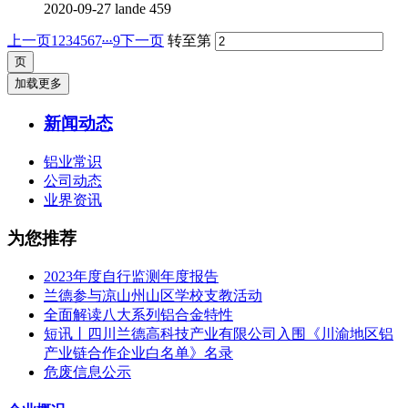
2020-09-27
lande
459
...
上一页
1
2
3
4
5
6
7
9
下一页
转至第
加载更多
新闻动态
铝业常识
公司动态
业界资讯
为您推荐
2023年度自行监测年度报告
兰德参与凉山州山区学校支教活动
全面解读八大系列铝合金特性
短讯丨四川兰德高科技产业有限公司入围《川渝地区铝
产业链合作企业白名单》名录
危废信息公示