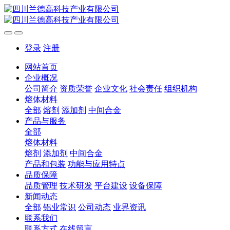
登录
注册
网站首页
企业概况
公司简介
资质荣誉
企业文化
社会责任
组织机构
熔体材料
全部
熔剂
添加剂
中间合金
产品与服务
全部
熔体材料
熔剂
添加剂
中间合金
产品和包装
功能与应用特点
品质保障
品质管理
技术研发
平台建设
设备保障
新闻动态
全部
铝业常识
公司动态
业界资讯
联系我们
联系方式
在线留言