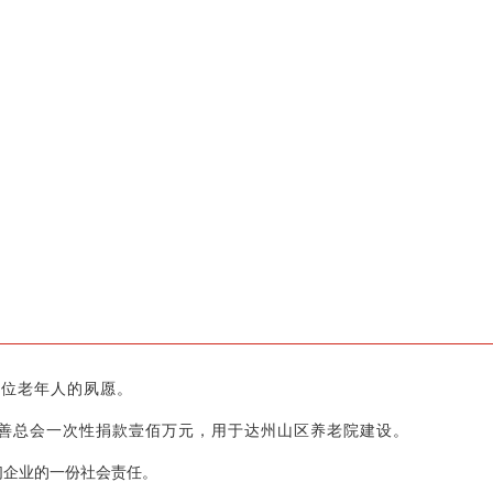
每位老年人的夙愿。
慈善总会一次性捐款壹佰万元，用于达州山区养老院建设。
们企业的一份社会责任。