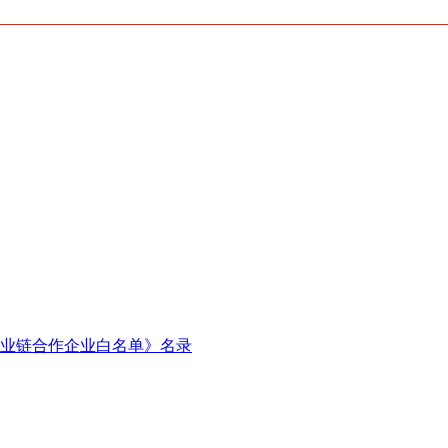
业链合作企业白名单》名录