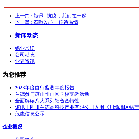
上一篇
: 短讯 | 抗疫，我们在一起
下一篇
: 奉献爱心，传递温情
新闻动态
铝业常识
公司动态
业界资讯
为您推荐
2023年度自行监测年度报告
兰德参与凉山州山区学校支教活动
全面解读八大系列铝合金特性
短讯丨四川兰德高科技产业有限公司入围《川渝地区铝产
危废信息公示
企业概况