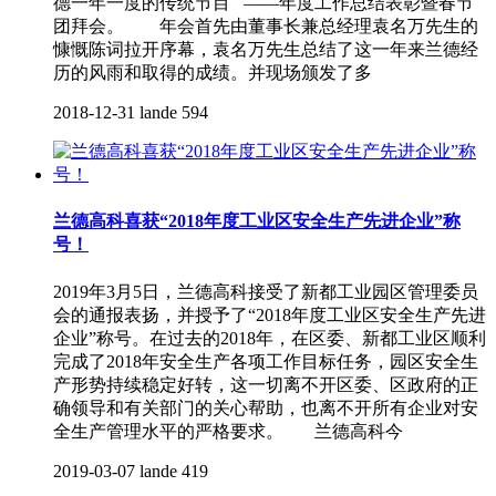
德一年一度的传统节目 ——年度工作总结表彰暨春节
团拜会。 年会首先由董事长兼总经理袁名万先生的
慷慨陈词拉开序幕，袁名万先生总结了这一年来兰德经
历的风雨和取得的成绩。并现场颁发了多
2018-12-31
lande
594
兰德高科喜获“2018年度工业区安全生产先进企业”称
号！
2019年3月5日，兰德高科接受了新都工业园区管理委员
会的通报表扬，并授予了“2018年度工业区安全生产先进
企业”称号。在过去的2018年，在区委、新都工业区顺利
完成了2018年安全生产各项工作目标任务，园区安全生
产形势持续稳定好转，这一切离不开区委、区政府的正
确领导和有关部门的关心帮助，也离不开所有企业对安
全生产管理水平的严格要求。 兰德高科今
2019-03-07
lande
419