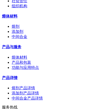
社会责任
组织机构
熔体材料
熔剂
添加剂
中间合金
产品与服务
熔体材料
产品和包装
功能与应用特点
产品详情
熔剂产品详情
添加剂产品详情
中间合金产品详情
服务热线