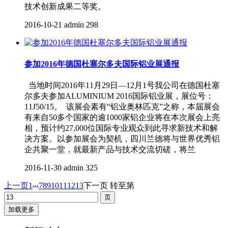
技术创新成果二等奖。
2016-10-21
admin
298
参加2016年德国杜塞尔多夫国际铝业展通报
当地时间2016年11月29日—12月1号我公司在德国杜塞
尔多夫参加ALUMINIUM 2016国际铝业展，展位号：
11J50/15。 该展会素有“铝业奥林匹克”之称，本届展会
有来自50多个国家的逾1000家铝企业将在本次展会上亮
相，预计约27,000位国际专业观众到此寻求新技术和解
决方案。以参加展会为契机，四川兰德将与世界优秀铝
企共聚一堂，就最新产品与技术交流切磋，将兰
2016-11-30
admin
325
...
上一页
1
7
8
9
10
11
12
13
下一页
转至第
加载更多