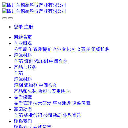
登录
注册
网站首页
企业概况
公司简介
资质荣誉
企业文化
社会责任
组织机构
熔体材料
全部
熔剂
添加剂
中间合金
产品与服务
全部
熔体材料
熔剂
添加剂
中间合金
产品和包装
功能与应用特点
品质保障
品质管理
技术研发
平台建设
设备保障
新闻动态
全部
铝业常识
公司动态
业界资讯
联系我们
联系方式
在线留言