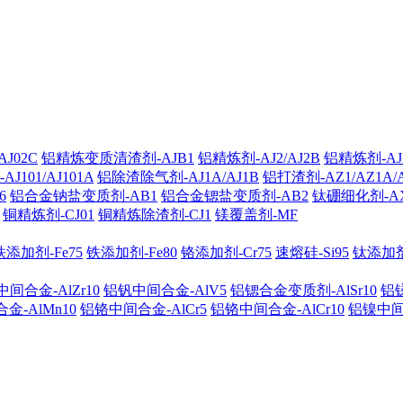
J02C
铝精炼变质清渣剂-AJB1
铝精炼剂-AJ2/AJ2B
铝精炼剂-AJ2
101/AJ101A
铝除渣除气剂-AJ1A/AJ1B
铝打渣剂-AZ1/AZ1A/
6
铝合金钠盐变质剂-AB1
铝合金锶盐变质剂-AB2
钛硼细化剂-A
铜精炼剂-CJ01
铜精炼除渣剂-CJ1
镁覆盖剂-MF
铁添加剂-Fe75
铁添加剂-Fe80
铬添加剂-Cr75
速熔硅-Si95
钛添加剂-
间合金-AlZr10
铝钒中间合金-AlV5
铝锶合金变质剂-AlSr10
铝锑
金-AlMn10
铝铬中间合金-AlCr5
铝铬中间合金-AlCr10
铝镍中间合