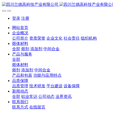
登录
注册
网站首页
企业概况
公司简介
资质荣誉
企业文化
社会责任
组织机构
熔体材料
全部
熔剂
添加剂
中间合金
产品与服务
全部
熔体材料
熔剂
添加剂
中间合金
产品和包装
功能与应用特点
品质保障
品质管理
技术研发
平台建设
设备保障
新闻动态
全部
铝业常识
公司动态
业界资讯
联系我们
联系方式
在线留言