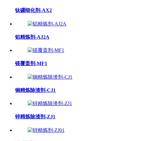
钛硼细化剂-AX2
铝精炼剂-AJ2A
镁覆盖剂-MF1
铜精炼除渣剂-CJ1
锌精炼除渣剂-ZJ1