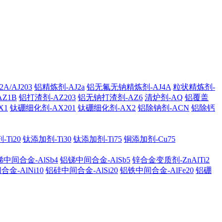
A/AJ203
铝精炼剂-AJ2a
铝无氟无钠精炼剂-AJ4A
粒状精炼剂-
AZ1B
铝打渣剂-AZ203
铝无钠打渣剂-AZ6
清炉剂-AQ
铝覆盖
X1
钛硼细化剂-AX201
钛硼细化剂-AX2
铝除钠剂-ACN
铝除钙
Ti20
钛添加剂-Ti30
钛添加剂-Ti75
铜添加剂-Cu75
中间合金-AlSb4
铝锑中间合金-AlSb5
锌合金变质剂-ZnAlTi2
金-AlNi10
铝硅中间合金-AlSi20
铝铁中间合金-AlFe20
铝硼