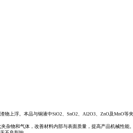
上浮。本品与铜液中SiO2、SnO2、Al2O3、ZnO及Mn
化夹杂物和气体，改善材料内部与表面质量，提高产品机械性能
备无不良影响。