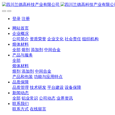
登录
注册
网站首页
企业概况
公司简介
资质荣誉
企业文化
社会责任
组织机构
熔体材料
全部
熔剂
添加剂
中间合金
产品与服务
全部
熔体材料
熔剂
添加剂
中间合金
产品和包装
功能与应用特点
品质保障
品质管理
技术研发
平台建设
设备保障
新闻动态
全部
铝业常识
公司动态
业界资讯
联系我们
联系方式
在线留言