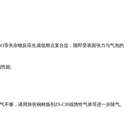
nO
等夹杂物反应生成低熔点复合盐，随即受表面张力与气泡的
械性能。
气不够，请用块状铜精炼剂
ZS-CJ0
或惰性气体等进一步除气。