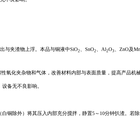
出与夹渣物上浮。本品与铜液中
SiO
、
SnO
、
Al
O
、
ZnO
及
M
2
2
2
3
熔性氧化夹杂物和气体，改善材料内部与表面质量，提高产品机
、
设备无不良影响。
（白铜除外）将其压入内部充分搅拌，静置
5
～
10
分钟扒渣。若除