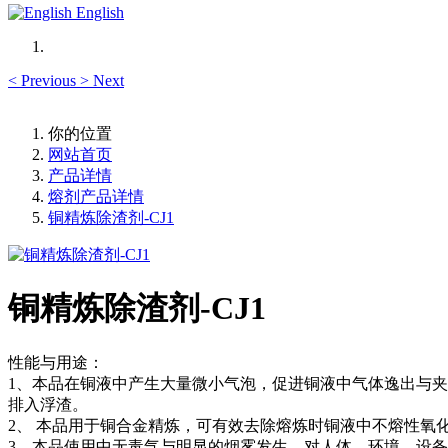
English
<
Previous
>
Next
你的位置
网站首页
产品详情
熔剂产品详情
铜精炼除渣剂-CJ1
铜精炼除渣剂-CJ1
性能与用途：
1、本品在铜液中产生大量微小气泡，促进铜液中气体逸出与夹渣物
排入浮渣。
2、 本品用于铜合金精炼，可有效去除熔炼时铜液中不熔性氧
3、本品使用中无毒气与明显的烟雾发生，对人体、环境、设