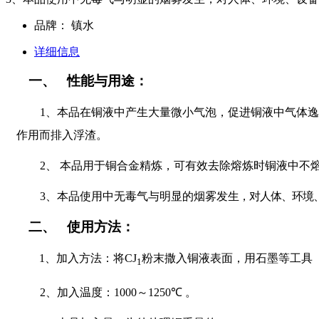
品牌：
镇水
详细信息
一、
性能与用途：
1
、本品在铜液中产生大量微小气泡，促进铜液中气体逸
作用而排入浮渣。
2
、
本品用于铜合金精炼，可有效去除熔炼时铜液中不
3
、本品使用中无毒气与明显的烟雾发
生，对人体、环境
二、
使用方法：
1
、加入方法：将
CJ
粉末撒入铜液表面，用石墨等工具
1
2
、加入温度：
1000
～
1250
℃
。