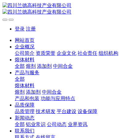
登录
注册
网站首页
企业概况
公司简介
资质荣誉
企业文化
社会责任
组织机构
熔体材料
全部
熔剂
添加剂
中间合金
产品与服务
全部
熔体材料
熔剂
添加剂
中间合金
产品和包装
功能与应用特点
品质保障
品质管理
技术研发
平台建设
设备保障
新闻动态
全部
铝业常识
公司动态
业界资讯
联系我们
联系方式
在线留言