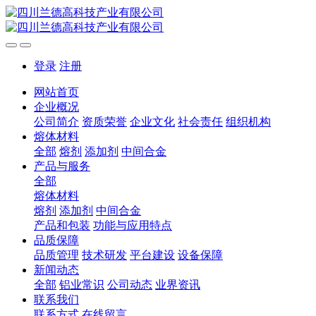
登录
注册
网站首页
企业概况
公司简介
资质荣誉
企业文化
社会责任
组织机构
熔体材料
全部
熔剂
添加剂
中间合金
产品与服务
全部
熔体材料
熔剂
添加剂
中间合金
产品和包装
功能与应用特点
品质保障
品质管理
技术研发
平台建设
设备保障
新闻动态
全部
铝业常识
公司动态
业界资讯
联系我们
联系方式
在线留言