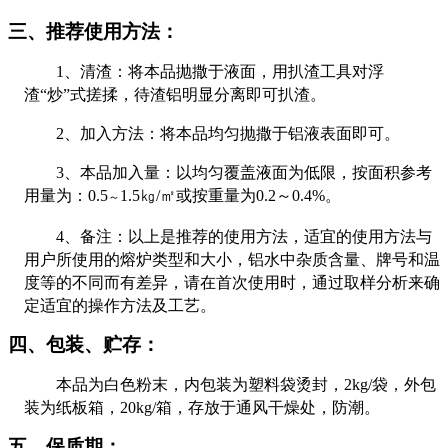
三、推荐使用方法：
1
、清渣：将本品抛撒于液面，用扒渣工具对浮
渣“炒”式搓揉，待渣铝明显分离即可扒渣。
2
、加入方法：将本品均匀抛撒于铝液表面即可。
3
、本品加入量：以均匀覆盖液面为低限，按面积参考
用量为：
0.5
1.5
㎏
/
㎡或按重量为
0.2
～
0.4%
。
～
4
、备注：以上是推荐的使用方法，适宜的使用方法与
用户所使用的熔炉类型和大小，铝水中杂质含量、牌号和温
度等的不同而有差异，请在首次使用时，通过取样分析来确
定适宜的操作方法及工艺。
四、包装、贮存：
本品为白色粉末，内包装为塑料袋烫封，
2kg/
袋，外包
装为纸板箱，
20kg/
箱，存放于通风干燥处，防潮。
五、保质期：