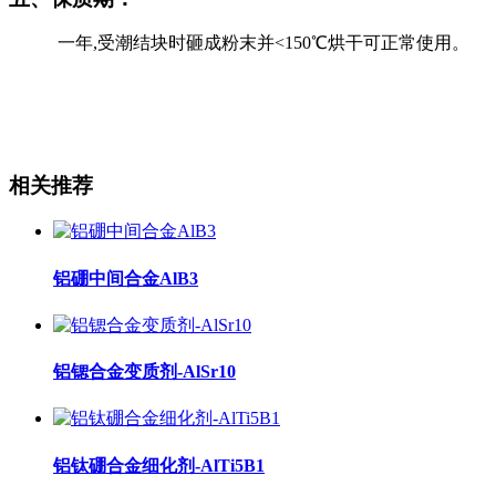
一年,受潮结块时砸成粉末并
<150
℃烘干可正常使用。
相关推荐
铝硼中间合金AlB3
铝锶合金变质剂-AlSr10
铝钛硼合金细化剂-AlTi5B1