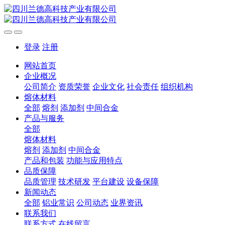
登录
注册
网站首页
企业概况
公司简介
资质荣誉
企业文化
社会责任
组织机构
熔体材料
全部
熔剂
添加剂
中间合金
产品与服务
全部
熔体材料
熔剂
添加剂
中间合金
产品和包装
功能与应用特点
品质保障
品质管理
技术研发
平台建设
设备保障
新闻动态
全部
铝业常识
公司动态
业界资讯
联系我们
联系方式
在线留言