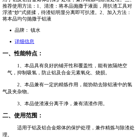
推荐使用方法：1、清渣：将本品抛撒于液面，用扒渣工具对
浮渣“炒”式搓揉，待渣铝明显分离即可扒渣。2、加入方法：
将本品均匀抛撒于铝液
品牌：
镇水
详细信息
一、性能特点：
1
、本品具有良好的铺开性和覆盖性，能有效隔绝空
气，抑制吸氢，防止铝及合金元素氧化、烧损。
2
、本品兼有一定的精炼作用，能协助去除铝液中的氢
气及夹杂物。
3
、本品使渣液分离干净，兼有清渣作用。
二、使用范围：
适用于铝及铝合金熔体的保护处理，兼作精炼与除渣处
理。