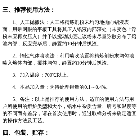
三、推荐使用方法：
1
、人工抛撒法：人工将精炼剂粉末均匀地抛向铝液表
面，用带网眼的平板工具将其压入铝液内部深处（未变色上浮
粉末应再次压入）并予以搅动以便让该粉末尽量弥散分布于熔
池内部，反应完毕后，静置约
10
分钟后扒渣。
2
、惰性气体喷吹法：利用喷吹装置将精炼剂粉末均匀地
喷入熔体内部，搅拌均匀，静置约
10
分钟后扒渣。
3
、加入温度：
700
℃以上。
4
、本品加入量：为待处理铝量的
0.1
～
0.4%
。
5
、备注：以上是推荐的使用方法，适宜的使用方法与用
户所使用的熔炉类型和大小，铝水中杂质含量、牌号和温度等
的不同而有差异，请在首次使用时，通过取样分析来确定适宜
的操作方法及工艺。
四、包装、贮存：