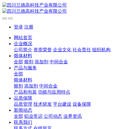
登录
注册
网站首页
企业概况
公司简介
资质荣誉
企业文化
社会责任
组织机构
熔体材料
全部
熔剂
添加剂
中间合金
产品与服务
全部
熔体材料
熔剂
添加剂
中间合金
产品和包装
功能与应用特点
品质保障
品质管理
技术研发
平台建设
设备保障
新闻动态
全部
铝业常识
公司动态
业界资讯
联系我们
联系方式
在线留言