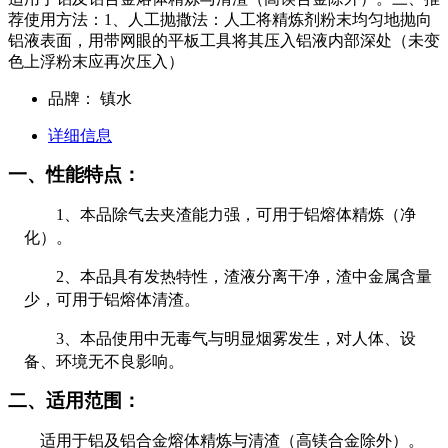
荐使用方法：1、人工抛撒法：人工将精炼剂粉末均匀地抛向
铝液表面，用带网眼的平板工具将其压入铝液内部深处（未变
色上浮粉末应再次压入）
品牌：
镇水
详细信息
一、性能特点：
1
、本品除气去夹渣能力强，可用于铝熔体精炼（净
化）。
2
、本品具有发热特性，渣液分离干净，渣中金属含量
少，可用于铝熔体清渣。
3
、本品使用中无毒气与明显烟雾发生，对人体、设
备、环境无不良影响。
二、适用范围：
适用于铝及铝合金熔体精炼与清渣（高镁合金除外）。