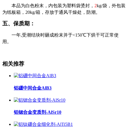
本品为白色粉末，内包装为塑料袋烫封，
2
kg/
袋，外包装
为纸板箱，
20kg/
箱，存放于通风干燥处，防潮。
五、保质期：
一年,
受潮结块时砸成粉末并于
<150
℃下烘干可正常使
用。
相关推荐
铝硼中间合金AlB3
铝锶合金变质剂-AlSr10