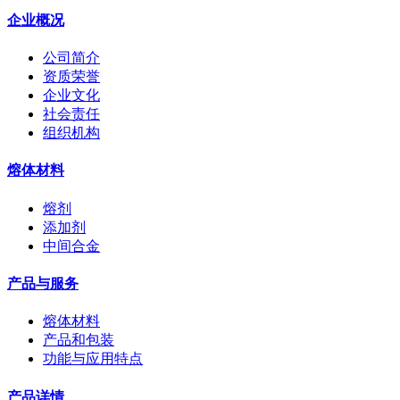
企业概况
公司简介
资质荣誉
企业文化
社会责任
组织机构
熔体材料
熔剂
添加剂
中间合金
产品与服务
熔体材料
产品和包装
功能与应用特点
产品详情