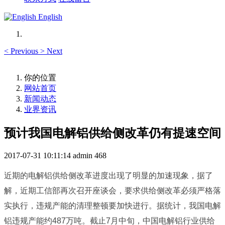
English
<
Previous
>
Next
你的位置
网站首页
新闻动态
业界资讯
预计我国电解铝供给侧改革仍有提速空间
2017-07-31 10:11:14
admin
468
近期的电解铝供给侧改革进度出现了明显的加速现象，据了
解，近期工信部再次召开座谈会，要求供给侧改革必须严格落
实执行，违规产能的清理整顿要加快进行。据统计，我国电解
铝违规产能约487万吨。截止7月中旬，中国电解铝行业供给