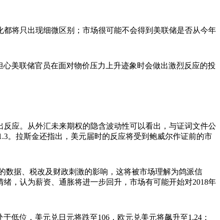
变化都将只出现细微区别；市场很可能不会得到美联储是否从今年
担心美联储官员在面对物价压力上升迹象时会做出激烈反应的投
反应。从外汇未来期权的隐含波动性可以看出，与证词文件公
11.3。拉斯金还指出，美元届时的反应将受到鲍威尔作证前的市
于薪资的数据、税改及财政刺激的影响，这将被市场理解为鸽派信
绪，认为薪资、通胀将进一步回升，市场有可能开始对2018年
于低位，美元兑日元将跌至106，欧元兑美元将飙升至1.24；