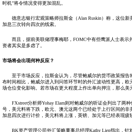
时机”将令情况变得更加混乱。
德意志银行宏观策略师拉斯金（Alan Ruskin）称，
加息三次转向四次的线索。
而且，据前美联储理事梅耶，FOMC中有些鹰派人士表示并
资者其实是多虑了。
市场将会出现何种反应？
至于市场反应，拉斯金认为，尽管鲍威尔的货币政策报告将
布时间相比，鲍威尔进入到问答环节时的外汇波动性更高，欧元兑美
场仓位变化影响。若市场在更大程度上作出单向押注，那么美
FXstreet分析师Yohay Elam则对鲍威尔的听证会
号，美元料将下跌，欧元、澳元这两个已经处于上行区间的非美
加息四次进行计价，美元料将上涨，英镑、加元等已经表现疲
BK资产管理公司外汇策略董事总经理Kathy Lien指出，