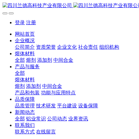
登录
注册
网站首页
企业概况
公司简介
资质荣誉
企业文化
社会责任
组织机构
熔体材料
全部
熔剂
添加剂
中间合金
产品与服务
全部
熔体材料
熔剂
添加剂
中间合金
产品和包装
功能与应用特点
品质保障
品质管理
技术研发
平台建设
设备保障
新闻动态
全部
铝业常识
公司动态
业界资讯
联系我们
联系方式
在线留言