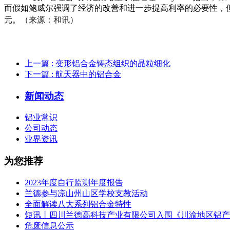
而假如鲍威尔强调了经济的改善和进一步提高利率的必要性，
（来源：和讯）
元。
上一篇
: 变形铝合金铸态组织的晶粒细化
下一篇
: 航天器中的铝合金
新闻动态
铝业常识
公司动态
业界资讯
为您推荐
2023年度自行监测年度报告
兰德参与凉山州山区学校支教活动
全面解读八大系列铝合金特性
短讯丨四川兰德高科技产业有限公司入围《川渝地区铝产
危废信息公示