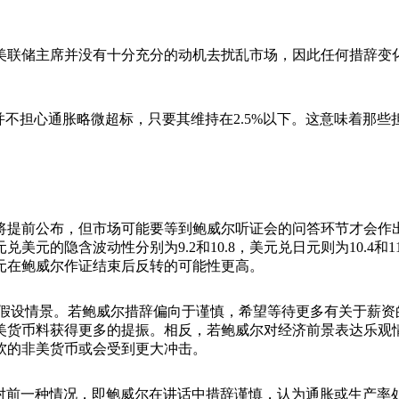
这位新美联储主席并没有十分充分的动机去扰乱市场，因此任何措辞
不担心通胀略微超标，只要其维持在2.5%以下。这意味着那些
提前公布，但市场可能要等到鲍威尔听证会的问答环节才会作出
元的隐含波动性分别为9.2和10.8，美元兑日元则为10.4和
元在鲍威尔作证结束后反转的可能性更高。
列出了两种假设情景。若鲍威尔措辞偏向于谨慎，希望等待更多有关
货币料获得更多的提振。相反，若鲍威尔对经济前景表达乐观情
软的非美货币或会受到更大冲击。
针对前一种情况，即鲍威尔在讲话中措辞谨慎，认为通胀或生产率处