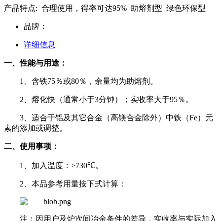
产品特点: 合理使用，得率可达95% 助熔剂型 绿色环保型
品牌：
详细信息
一、性能与用途：
1
、含铁
75
％或
80
％，余量均为助熔剂。
2
、熔化快（通常小于
3
分钟）；实收率大于
95
％。
3
、适合于铝及其它合金（高镁合金除外）中铁（
Fe
）元
素的添加或调整。
二、使用事项：
1
、加入温度：≥
730
℃。
2
、本品参考用量按下式计算：
注：因用户及炉次间冶金条件的差异，实收率与实际加入