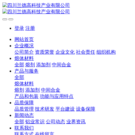
登录
注册
网站首页
企业概况
公司简介
资质荣誉
企业文化
社会责任
组织机构
熔体材料
全部
熔剂
添加剂
中间合金
产品与服务
全部
熔体材料
熔剂
添加剂
中间合金
产品和包装
功能与应用特点
品质保障
品质管理
技术研发
平台建设
设备保障
新闻动态
全部
铝业常识
公司动态
业界资讯
联系我们
联系方式
在线留言