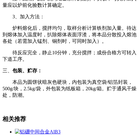
量应以炉前化验数计算确定。
3
、加入方法：
炉料熔化后，搅拌均匀，取样分析计算铁剂加入量。待达
到熔体加入温度时，扒除熔体表面浮渣，将本品分散投入熔池
各处（若需加入锰剂、铜剂时，可同时加入）。
待反应完全，静止
10
分钟，充分搅拌；成份合格方可转入
下道工序。
三、
包装、贮存：
本品为圆饼状暗灰色硬块，内包装为真空袋
/
铝箔封装，
500g/
块，
2.5kg/
袋，外包装为纸板箱，
20kg/
箱。贮于通风干燥
处，防潮。
相关推荐