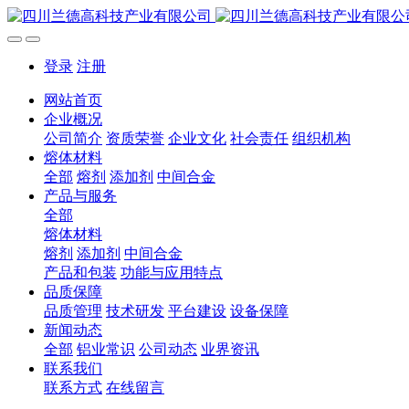
登录
注册
网站首页
企业概况
公司简介
资质荣誉
企业文化
社会责任
组织机构
熔体材料
全部
熔剂
添加剂
中间合金
产品与服务
全部
熔体材料
熔剂
添加剂
中间合金
产品和包装
功能与应用特点
品质保障
品质管理
技术研发
平台建设
设备保障
新闻动态
全部
铝业常识
公司动态
业界资讯
联系我们
联系方式
在线留言