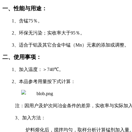
一、
性能与用途：
1
、含锰
75
％。
2
、环保无污染；实收率大于
95
％。
3
、适合于铝及其它合金中锰（
Mn
）元素的添加或调整。
二、使用事项：
1
、加入温
度：＞
740
℃。
2
、本品参考用量按下式计算：
注：因用户及炉次间冶金条件的差异，实收率与实际加
3
、加入方法：
炉料熔化后，搅拌均匀，取样分析计算锰剂加入量