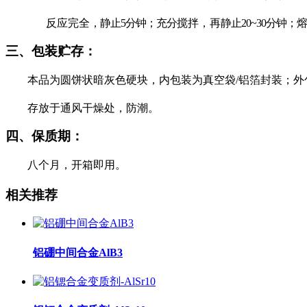
反应完全
，静止
5
分钟；充分
搅拌，再
静止
20~30
分钟；
三、包装贮存：
本品为圆饼状暗灰色硬块，内包装为真空袋
/
铝箔封装；外
存放于通风干燥处，防潮。
四、保质期：
八个月，开箱即用。
相关推荐
铝硼中间合金AlB3