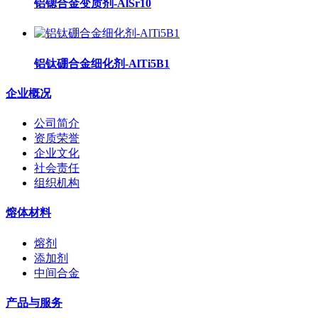
铝锶合金变质剂-AlSr10
铝钛硼合金细化剂-AlTi5B1
企业概况
公司简介
资质荣誉
企业文化
社会责任
组织机构
熔体材料
熔剂
添加剂
中间合金
产品与服务