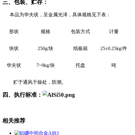
三、包装、贮存：
本品为华夫状，呈金属光泽，具体规格见下表：
形状
规格
包装方式
计量
块状
250g/
块
纸板箱
25
±0.25
kg/
件
华夫状
7~9kg/
块
托盘
吨
贮于通风干燥处，防潮。
四、执行标准：
相关推荐