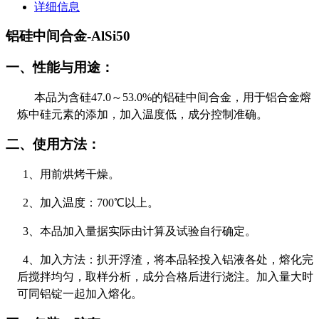
详细信息
铝硅中间合金-AlSi50
一、性能与用途：
本品为含硅
47.0
～
53.0%
的铝硅中间合金，用于铝合金熔
炼中硅元素的添加，加入温度低，成分控制准确。
二、使用方法：
1
、用前烘烤干燥。
2
、加入温度：
700
℃以上。
3
、本品加入量据实际由计算及试验自行确定。
4
、加入方法：扒开浮渣，将本品轻投入铝液各处，熔化完
后搅拌均匀，取样分析，成分合格后进行浇注。加入量大时
可同铝锭一起加入熔化。