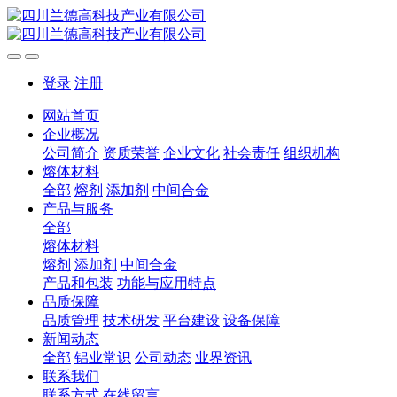
登录
注册
网站首页
企业概况
公司简介
资质荣誉
企业文化
社会责任
组织机构
熔体材料
全部
熔剂
添加剂
中间合金
产品与服务
全部
熔体材料
熔剂
添加剂
中间合金
产品和包装
功能与应用特点
品质保障
品质管理
技术研发
平台建设
设备保障
新闻动态
全部
铝业常识
公司动态
业界资讯
联系我们
联系方式
在线留言