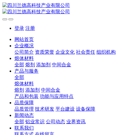
登录
注册
网站首页
企业概况
公司简介
资质荣誉
企业文化
社会责任
组织机构
熔体材料
全部
熔剂
添加剂
中间合金
产品与服务
全部
熔体材料
熔剂
添加剂
中间合金
产品和包装
功能与应用特点
品质保障
品质管理
技术研发
平台建设
设备保障
新闻动态
全部
铝业常识
公司动态
业界资讯
联系我们
联系方式
在线留言