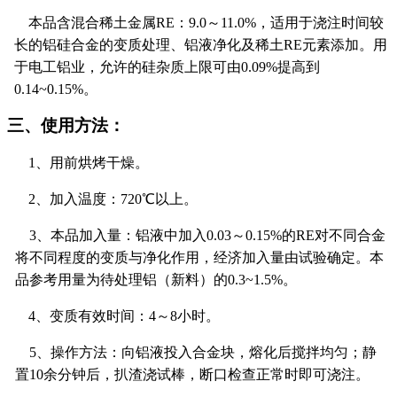
本品含混合稀土金属
RE
：
9.0
～
11.0%
，适用于浇注时间较
长的铝硅合金的变质处理、铝液净化及稀土
RE
元素添加。用
于电工铝业，允许的硅杂质上限可由
0.09%
提高到
0.14~0.15%
。
三、使用方法：
1
、用前烘烤干燥。
2
、加入温度：
720
℃以上。
3
、本品加入量：铝液中加入
0.03
～
0.15%
的
RE
对不同合金
将不同程度的变质与净化作用，经济加入量由试验确定。本
品参考用量为待处理铝（新料）的
0.3~1.5%
。
4
、变质有效时间：
4
～
8
小时。
5
、操作方法：向铝液投入合金块，熔化后搅拌均匀；静
置
10
余分钟后，扒渣浇试棒，断口检查正常时即可浇注。