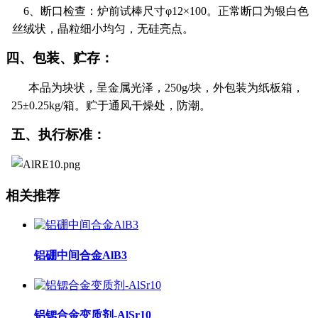
6
、断口检查：炉前试棒尺寸φ
12
×
100
。正常断口为银白色
丝绒状，晶粒细小均匀，无硅亮点。
四、包装、贮存：
本品为块状，呈金属光泽，
25
0
g/
块，外包装为纸板箱，
25
±0.25
kg/
箱。贮于通风干燥处，防潮。
五、执行标准：
相关推荐
铝硼中间合金AlB3
铝锶合金变质剂-AlSr10