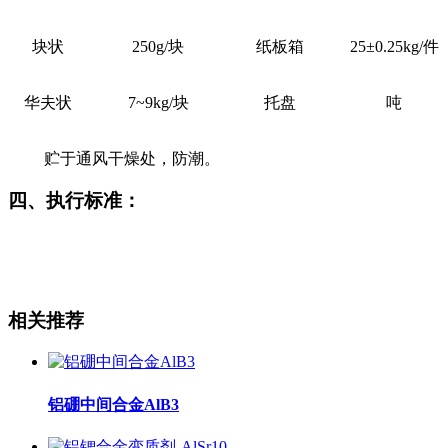
块状
250g/
块
纸板箱
25
±0.25
kg/
件
华夫状
7~9kg/
块
托盘
吨
贮于通风干燥处，防潮。
四、执行标准：
相关推荐
铝硼中间合金AlB3