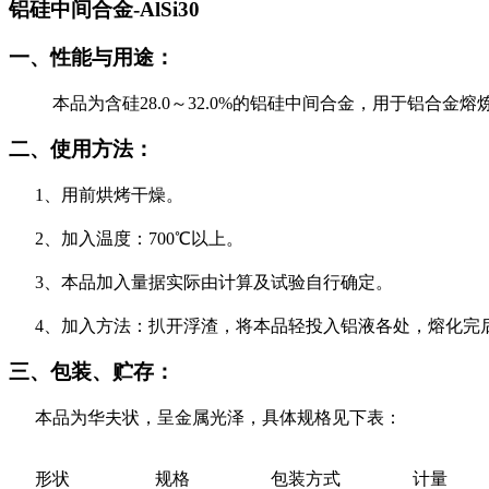
铝硅中间合金-AlSi30
一、性能与用途：
本品为含硅
28.0
～
32.0%
的铝硅中间合金，用于铝合金熔
二、使用方法：
1
、用前烘烤干燥。
2
、加入温度：
700
℃以上。
3
、本品加入量据实际由计算及试验自行确定。
4
、加入方法：扒开浮渣，将本品轻投入铝液各处，熔化完
三、包装、贮存：
本品为华夫状，呈金属光泽，具体规格见下表：
形状
规格
包装方式
计量