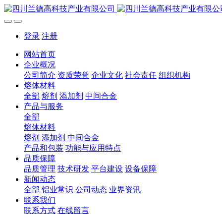
登录
注册
网站首页
企业概况
公司简介
资质荣誉
企业文化
社会责任
组织机构
熔体材料
全部
熔剂
添加剂
中间合金
产品与服务
全部
熔体材料
熔剂
添加剂
中间合金
产品和包装
功能与应用特点
品质保障
品质管理
技术研发
平台建设
设备保障
新闻动态
全部
铝业常识
公司动态
业界资讯
联系我们
联系方式
在线留言