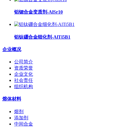
铝锶合金变质剂-AlSr10
铝钛硼合金细化剂-AlTi5B1
企业概况
公司简介
资质荣誉
企业文化
社会责任
组织机构
熔体材料
熔剂
添加剂
中间合金