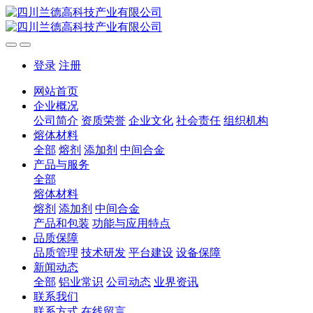
登录
注册
网站首页
企业概况
公司简介
资质荣誉
企业文化
社会责任
组织机构
熔体材料
全部
熔剂
添加剂
中间合金
产品与服务
全部
熔体材料
熔剂
添加剂
中间合金
产品和包装
功能与应用特点
品质保障
品质管理
技术研发
平台建设
设备保障
新闻动态
全部
铝业常识
公司动态
业界资讯
联系我们
联系方式
在线留言