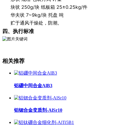
块状 250g/块 纸板箱 25±0.25kg/件
华夫状 7~9kg/块 托盘 吨
贮于通风干燥处，防潮。
四、执行标准
相关推荐
铝硼中间合金AlB3
铝锶合金变质剂-AlSr10