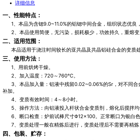
详细信息
一、性能特点：
1、本品为含锶9.0~11.0%的铝锶中间合金，组织状
2、本品使用简便，无污染，损耗极少，功效持久，重熔变
二、适用范围：
本品适用于浇注时间较长的亚共晶及共晶铝硅合金的变质
三、使用方法：
1、用前烘烤干燥。
2、加入温度：720～760℃。
3、本品加入量：铝液中残留0.02~0.06%的Sr，对
补加。
4、变质有效时间：4～8小时。
5、操作方法：向铝液投入杆状合金变质剂，熔化后搅拌均
6、断口检查：炉前试棒尺寸Φ12×100。正常断口为银
7、变质处理一般在精炼后进行，变质处理后不需要再精炼
四、包装、贮存：