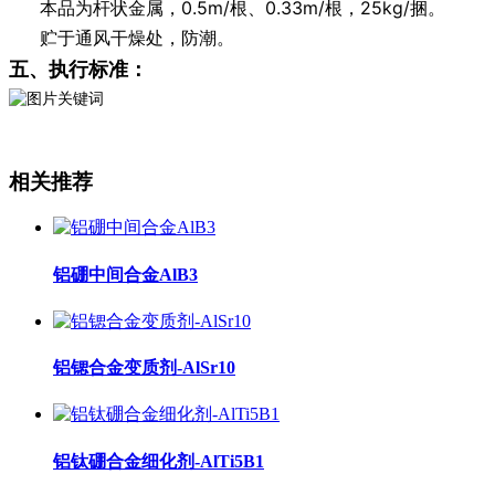
本品为杆状金属，0.5m/根、0.33m/根，25kg/捆。
贮于通风干燥处，防潮。
五、执行标准：
相关推荐
铝硼中间合金AlB3
铝锶合金变质剂-AlSr10
铝钛硼合金细化剂-AlTi5B1