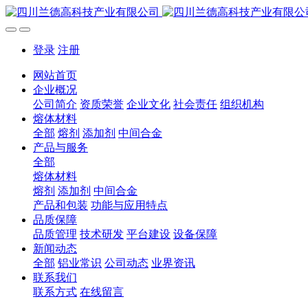
登录
注册
网站首页
企业概况
公司简介
资质荣誉
企业文化
社会责任
组织机构
熔体材料
全部
熔剂
添加剂
中间合金
产品与服务
全部
熔体材料
熔剂
添加剂
中间合金
产品和包装
功能与应用特点
品质保障
品质管理
技术研发
平台建设
设备保障
新闻动态
全部
铝业常识
公司动态
业界资讯
联系我们
联系方式
在线留言