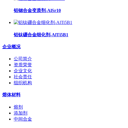
铝锶合金变质剂-AlSr10
铝钛硼合金细化剂-AlTi5B1
企业概况
公司简介
资质荣誉
企业文化
社会责任
组织机构
熔体材料
熔剂
添加剂
中间合金