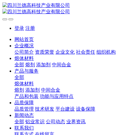
登录
注册
网站首页
企业概况
公司简介
资质荣誉
企业文化
社会责任
组织机构
熔体材料
全部
熔剂
添加剂
中间合金
产品与服务
全部
熔体材料
熔剂
添加剂
中间合金
产品和包装
功能与应用特点
品质保障
品质管理
技术研发
平台建设
设备保障
新闻动态
全部
铝业常识
公司动态
业界资讯
联系我们
联系方式
在线留言