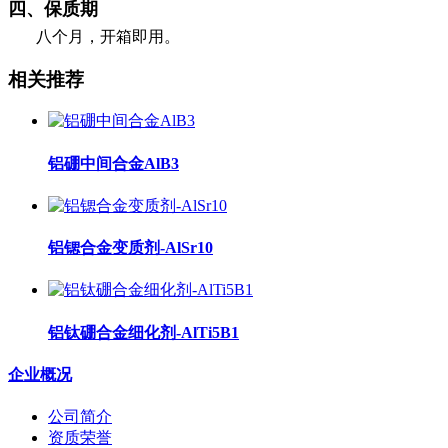
四、保质期
八个月，开箱即用。
相关推荐
铝硼中间合金AlB3
铝锶合金变质剂-AlSr10
铝钛硼合金细化剂-AlTi5B1
企业概况
公司简介
资质荣誉