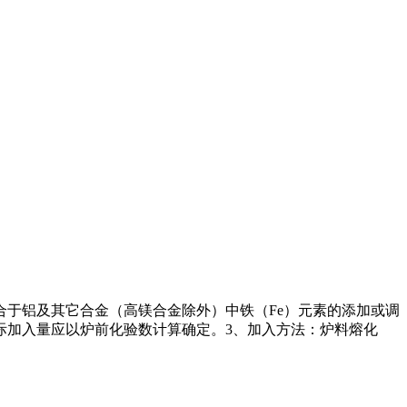
适合于铝及其它合金（高镁合金除外）中铁（Fe）元素的添加或调
实际加入量应以炉前化验数计算确定。3、加入方法：炉料熔化