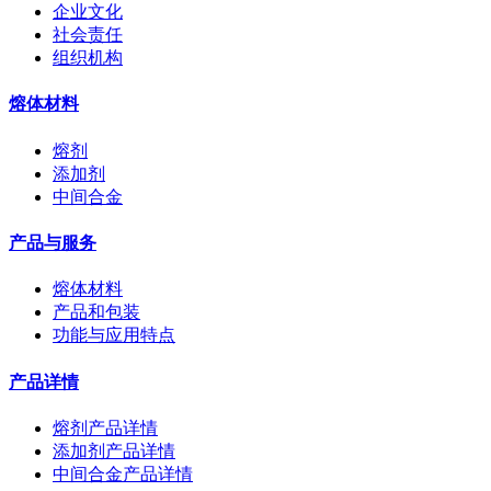
企业文化
社会责任
组织机构
熔体材料
熔剂
添加剂
中间合金
产品与服务
熔体材料
产品和包装
功能与应用特点
产品详情
熔剂产品详情
添加剂产品详情
中间合金产品详情