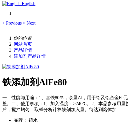
English
<
Previous
>
Next
你的位置
网站首页
产品详情
添加剂产品详情
铁添加剂AlFe80
一、性能与用途：1、含铁80％，余量Al，用于铝及铝合金F
整。二、使用事项：1、加入温度：≥740℃。2、本品参考
后，搅拌均匀，取样分析计算铁剂加入量。待达到熔体加
品牌：
镇水