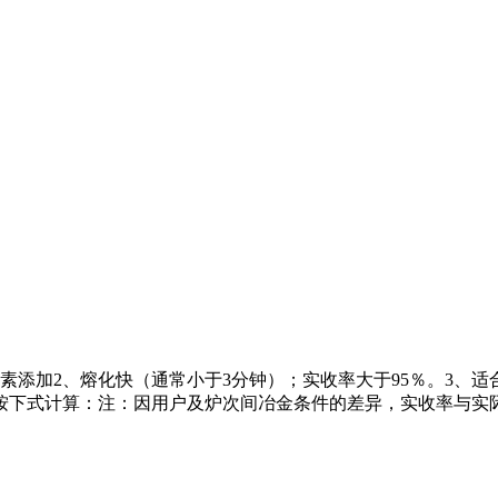
e元素添加2、熔化快（通常小于3分钟）；实收率大于95％。3、
用量按下式计算：注：因用户及炉次间冶金条件的差异，实收率与