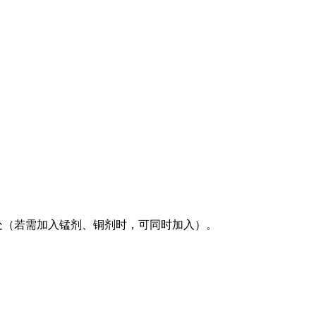
处（若需加入锰剂、铜剂时，可同时加入）。