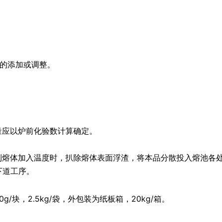
素的添加或调整。
量应以炉前化验数计算确定。
到熔体加入温度时，扒除熔体表面浮渣，将本品分散投入熔池各
下道工序。
块，2.5kg/袋，外包装为纸板箱，20kg/箱。