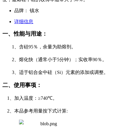
品牌：
镇水
详细信息
一、性能与用途：
1
、含硅
95
％，余量为助熔剂。
2
、熔化快（通常小于
5
分钟）；实收率
90
％。
3
、适于铝合金中硅（
Si
）元素的添加或调整。
二、使用事项：
1
、加入温度：≥
740
℃。
2
、本品参考用量按下式计算
: