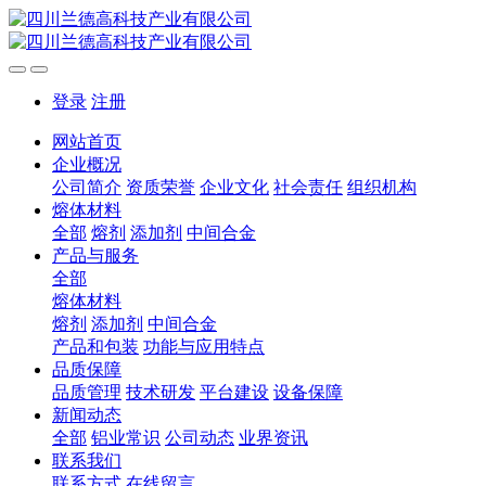
登录
注册
网站首页
企业概况
公司简介
资质荣誉
企业文化
社会责任
组织机构
熔体材料
全部
熔剂
添加剂
中间合金
产品与服务
全部
熔体材料
熔剂
添加剂
中间合金
产品和包装
功能与应用特点
品质保障
品质管理
技术研发
平台建设
设备保障
新闻动态
全部
铝业常识
公司动态
业界资讯
联系我们
联系方式
在线留言