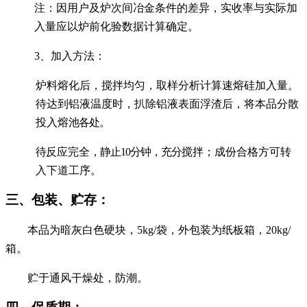
注：因用户及炉次间冶金条件的差异，实收率与实际加
入量应以炉前化验数据计算确定。
3、
加入方法：
炉料熔化后，搅拌均匀，取样分析计算速熔硅加入量。
待达到铝液温度时，扒除铝液表面浮渣后，将本品分散
投入熔
池各处。
待
反应完全
，静止
10
分钟，充分
搅拌；成份合格方可转
入下道工序。
三、包装、贮存：
本品为暗灰白色硬块，
5kg/
袋，外包装为纸板箱，
20kg/
箱。
贮于通风干燥处，防潮。