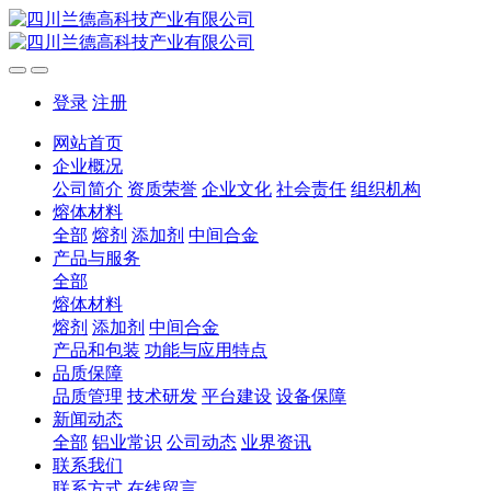
登录
注册
网站首页
企业概况
公司简介
资质荣誉
企业文化
社会责任
组织机构
熔体材料
全部
熔剂
添加剂
中间合金
产品与服务
全部
熔体材料
熔剂
添加剂
中间合金
产品和包装
功能与应用特点
品质保障
品质管理
技术研发
平台建设
设备保障
新闻动态
全部
铝业常识
公司动态
业界资讯
联系我们
联系方式
在线留言