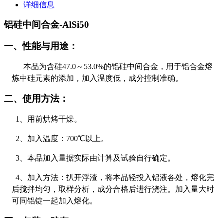
详细信息
铝硅中间合金-AlSi50
一、性能与用途：
本品为含硅
47.0
～
53.0%
的铝硅中间合金，用于铝合金熔
炼中硅元素的添加，加入温度低，成分控制准确。
二、使用方法：
1
、用前烘烤干燥。
2
、加入温度：
700
℃以上。
3
、本品加入量据实际由计算及试验自行确定。
4
、加入方法：扒开浮渣，将本品轻投入铝液各处，熔化完
后搅拌均匀，取样分析，成分合格后进行浇注。加入量大时
可同铝锭一起加入熔化。