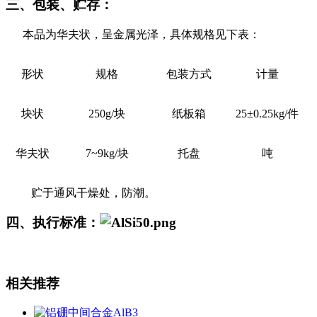
三、包装、贮存：
本品为华夫状，呈金属光泽，具体规格见下表：
形状
规格
包装方式
计量
块状
250g/
块
纸板箱
25
±0.25
kg/
件
华夫状
7~9kg/
块
托盘
吨
贮于通风干燥处，防潮。
四、执行标准：
相关推荐