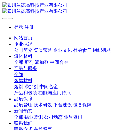
登录
注册
网站首页
企业概况
公司简介
资质荣誉
企业文化
社会责任
组织机构
熔体材料
全部
熔剂
添加剂
中间合金
产品与服务
全部
熔体材料
熔剂
添加剂
中间合金
产品和包装
功能与应用特点
品质保障
品质管理
技术研发
平台建设
设备保障
新闻动态
全部
铝业常识
公司动态
业界资讯
联系我们
联系方式
在线留言