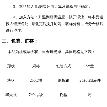
3
、本品加入量
:
据实际由计算及试验自行确定。
4
、加入方法：升温到所需温度，扒开浮渣，将本品轻
投入铝液
各处，熔化完后
搅拌均匀，取样分析，成分合格后
进行浇注。
三、
包装、贮存：
本品为块或华夫状，呈金属光泽，具体规格见下表：
形状
规格
包装方式
计量
块状
250g/
块
纸板箱
25
±0.25
kg/
件
华夫状
7~9kg/
块
托盘
吨