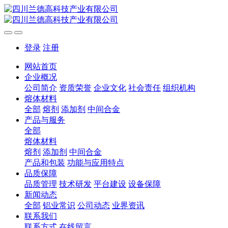
登录
注册
网站首页
企业概况
公司简介
资质荣誉
企业文化
社会责任
组织机构
熔体材料
全部
熔剂
添加剂
中间合金
产品与服务
全部
熔体材料
熔剂
添加剂
中间合金
产品和包装
功能与应用特点
品质保障
品质管理
技术研发
平台建设
设备保障
新闻动态
全部
铝业常识
公司动态
业界资讯
联系我们
联系方式
在线留言