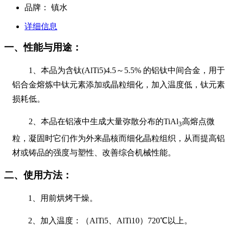
品牌：
镇水
详细信息
一、性能与用途：
1
、本品为含钛(AlTi5)
4.5
～
5.5%
的铝钛中间合金，用于
铝合金熔炼中钛元素添加或晶粒细化，加入温度低，钛元素
损耗低。
2
、本品在铝液中生成大量弥散分布的
TiAl
高熔点微
3
粒，凝固时它们作为外来晶核而细化晶粒组织，从而提高铝
材或铸品的强度与塑性、改善综合机械性能。
二、使用方法：
1
、用前烘烤干燥。
2
、加入温度：（AlTi5、AlTi10）
720
℃以上。