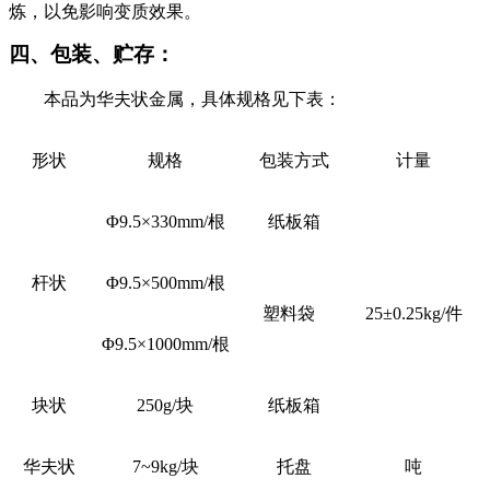
炼，以免影响变质效果。
四、包装、贮存：
本品为华夫状金属，具体规格见下表：
形状
规格
包装方式
计量
Φ
9.5
×
330mm/
根
纸板箱
杆状
Φ
9.5
×
500mm/
根
塑料袋
25
±0.25
kg/
件
Φ
9.5
×
1000mm/
根
块状
250g/
块
纸板箱
华夫状
7~9kg/
块
托盘
吨