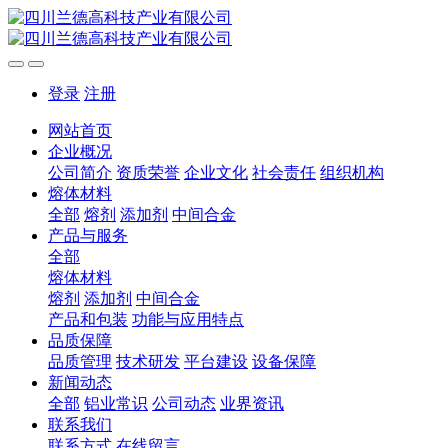
登录
注册
网站首页
企业概况
公司简介
资质荣誉
企业文化
社会责任
组织机构
熔体材料
全部
熔剂
添加剂
中间合金
产品与服务
全部
熔体材料
熔剂
添加剂
中间合金
产品和包装
功能与应用特点
品质保障
品质管理
技术研发
平台建设
设备保障
新闻动态
全部
铝业常识
公司动态
业界资讯
联系我们
联系方式
在线留言