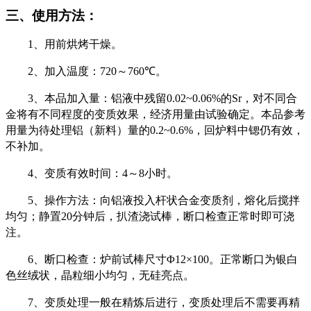
三、使用方法：
1
、用前烘烤干燥。
2
、加入温度：
720
～
760
℃。
3
、本品加入量：铝液中残留
0.02~0.06%
的
Sr
，对不同合
金将有不同程度的变质效果，经济用量由试验确定。本品参考
用量为待处理铝（新料）量的
0.2~0.6%
，回炉料中锶仍有效，
不补加。
4
、变质有效时间：
4
～
8
小时。
5
、操作方法：向铝液投入杆状合金变质剂，熔化后搅拌
均匀；静置
20
分钟后，扒渣浇试棒，断口检查正常时即可浇
注。
6
、断口检查：炉前试棒尺寸Φ
12
×
100
。正常断口为银白
色丝绒状，晶粒细小均匀，无硅亮点。
7
、变质处理一般在精炼后进行，变质处理后不需要再精